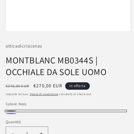
Apri
contenuti
multimediali
otticadicrisicenzo
1
in
finestra
MONTBLANC MB0344S |
modale
OCCHIALE DA SOLE UOMO
Prezzo
Prezzo
€270,00 EUR
€370,00 EUR
In offerta
di
scontato
Imposte incluse.
Spese di spedizione
calcolate al check-out.
listino
Colore:
Nero
Nero
Blu
Quantità
navy