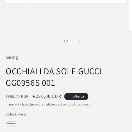
Apri
contenuti
multimediali
1
in
finestra
modale
A
c
m
su
1
/
3
2
in
fi
kering
m
OCCHIALI DA SOLE GUCCI
GG0956S 001
Prezzo
Prezzo
€230,00 EUR
€350,00 EUR
In offerta
di
scontato
Imposte incluse.
Spese di spedizione
calcolate al check-out.
listino
Colore:
Nero
Nero
Nero
Bianco
Variante