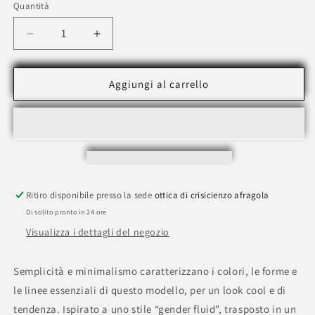
Quantità
verde
rosa
esaurita
o
Diminuisci
Aumenta
non
quantità
quantità
per
per
disponibile
OCCHIALI
OCCHIALI
Aggiungi al carrello
DA
DA
SOLE
SOLE
GUCCI
GUCCI
GG0956S
GG0956S
001
001
Ritiro disponibile presso la sede
ottica di crisicienzo afragola
Di solito pronto in 24 ore
Visualizza i dettagli del negozio
Semplicità e minimalismo caratterizzano i colori, le forme e
le linee essenziali di questo modello, per un look cool e di
tendenza. Ispirato a uno stile “gender fluid”, trasposto in un